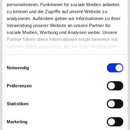
personalisieren, Funktionen für soziale Medien anbieten
zu können und die Zugriffe auf unsere Website zu
analysieren. Außerdem geben wir Informationen zu Ihrer
Verwendung unserer Website an unsere Partner für
soziale Medien, Werbung und Analysen weiter. Unsere
Partner führen diese Informationen möglicherweise mit
weiteren Daten zusammen, die Sie ihnen bereitgestellt
haben oder die sie im Rahmen Ihrer Nutzung der Dienste
gesammelt haben.
Einwilligungsauswahl
Notwendig
Drive&Park
Präferenzen
Statistiken
Marketing
Service